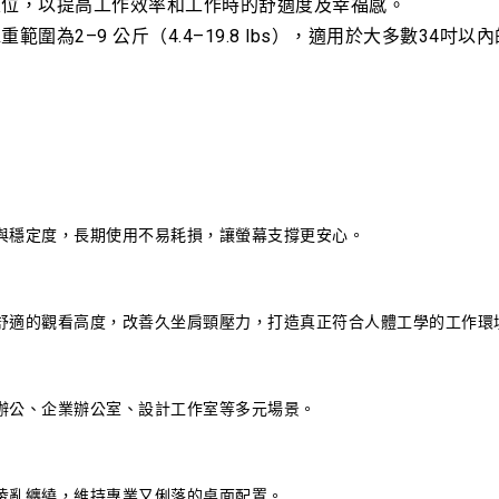
定位，以提高工作效率和工作時的舒適度及幸福感。
圍為2–9 公斤（4.4–19.8 lbs），適用於大多數34
與穩定度，長期使用不易耗損，讓螢幕支撐更安心。
舒適的觀看高度，改善久坐肩頸壓力，打造真正符合人體工學的工作環
辦公、企業辦公室、設計工作室等多元場景。
凌亂纏繞，維持專業又俐落的桌面配置。