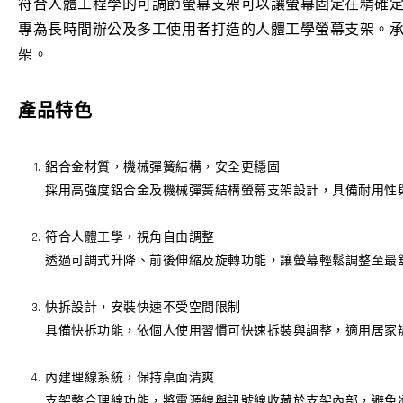
符合人體工程學的可調節螢幕支架可以讓螢幕固定在精確
專為長時間辦公及多工使用者打造的人體工學螢幕支架。承重範
架。
產品特色
鋁合金材質，機械彈簧結構，安全更穩固
採用高強度鋁合金及機械彈簧結構螢幕支架設計，具備耐用性
符合人體工學，視角自由調整
透過可調式升降、前後伸縮及旋轉功能，讓螢幕輕鬆調整至最
快拆設計，安裝快速不受空間限制
具備快拆功能，依個人使用習慣可快速拆裝與調整，適用居家
內建理線系統，保持桌面清爽
支架整合理線功能，將電源線與訊號線收藏於支架內部，避免