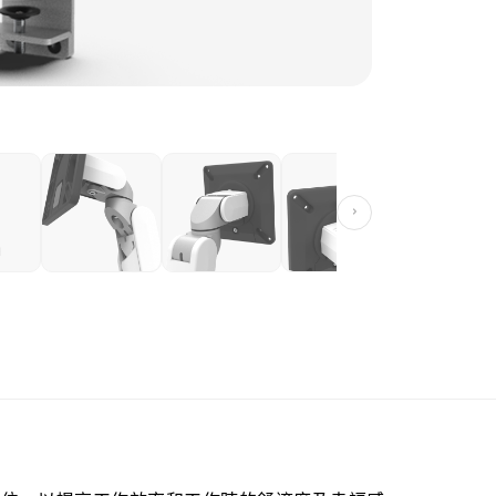
產品分類:
輕型
›