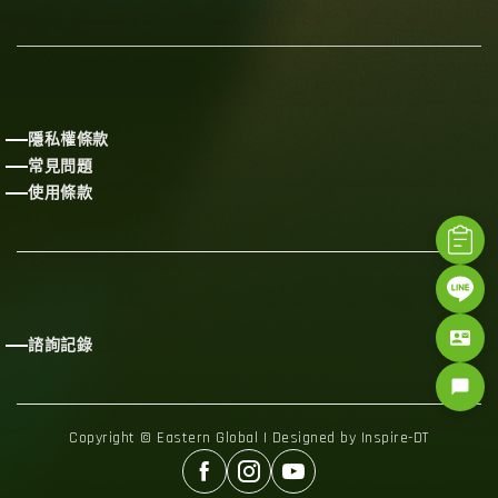
隱私權條款
常見問題
使用條款
contact_mail
諮詢記錄
chat_bubble
Copyright © Eastern Global | Designed by Inspire-DT


