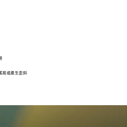
用
搖晃或產生歪斜