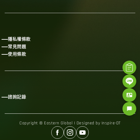
隱私權條款
常見問題
使用條款
contact_mail
諮詢記錄
chat_bubble
Copyright © Eastern Global | Designed by Inspire-DT


