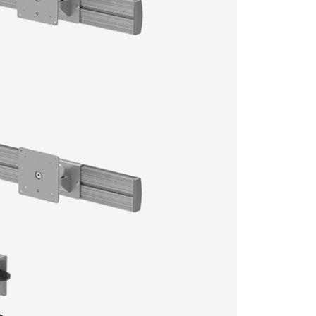
型號
顏色
產品分類:
多螢