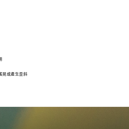
用
搖晃或產生歪斜