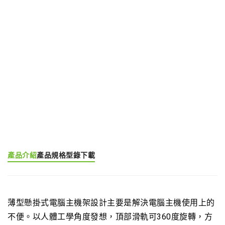
我要詢價
產品分類:
懸掛式電腦主機架
產品標籤:
CPU Holder (EGCP)
產品介紹
產品規格
型錄下載
薄型懸掛式電腦主機架設計主要是解決電腦主機使用上的
不便。以人體工學角度發想，頂部滑軌可360度旋轉，方