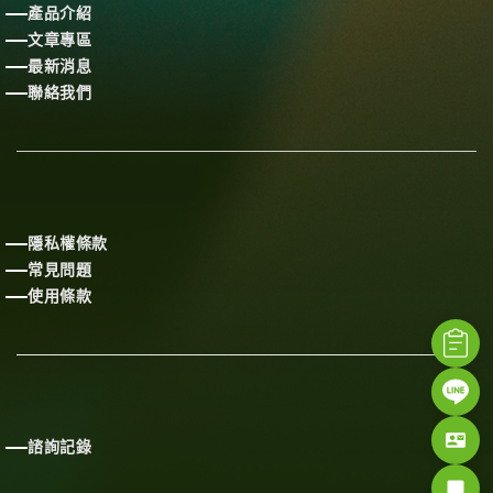
產品介紹
文章專區
最新消息
聯絡我們
隱私權條款
常見問題
使用條款
contact_mail
諮詢記錄
chat_bubble