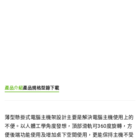
我要詢價
產品分類:
懸掛式電腦主機架
產品標籤:
CPU Holder (EGCP)
產品介紹
產品規格
型錄下載
薄型懸掛式電腦主機架設計主要是解決電腦主機使用上的
不便。以人體工學角度發想，頂部滑軌可360度旋轉，方
便後端功能使用及增加桌下空間使用，更能保持主機不受