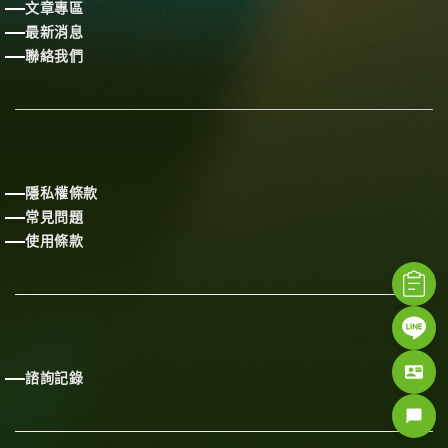
文章專區
最新消息
聯絡我們
隱私權條款
常見問題
使用條款
contact_mail
諮詢記錄
chat_bubble