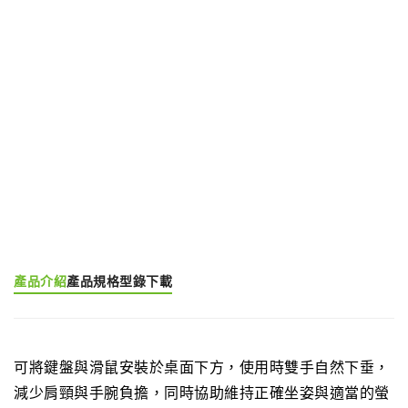
我要詢價
產品分類:
鍵盤架
產品標籤:
Keyboard Tray (EGK)
產品介紹
產品規格
型錄下載
可將鍵盤與滑鼠安裝於桌面下方，使用時雙手自然下垂，
減少肩頸與手腕負擔，同時協助維持正確坐姿與適當的螢