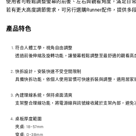
使用者可輕鬆調整螢幕的前後、左右與觀看角度，滿足日
若有更大高度調節需求，可另行選購Runner配件，提供
產品特色
符合人體工學，視角自由調整
透過前後伸縮及旋轉功能，讓螢幕輕鬆調整至最舒適的觀看高
快拆設計，安裝快速不受空間限制
具備快拆功能，依個人使用習慣可快速拆裝與調整，適用居家
內建理線系統，保持桌面清爽
支架整合理線功能，將電源線與訊號線收藏於支架內部，避免
桌板厚度範圍
夾桌: 18~57mm
穿桌: 0~38mm