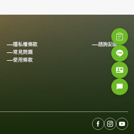
隱私權條款
諮詢記錄
常見問題
使用條款
contact_mail
chat_bubble


