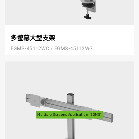
多螢幕大型支架
EGMS-45112WC / EGMS-45112WG
Multiple Screens Application (EGMS)