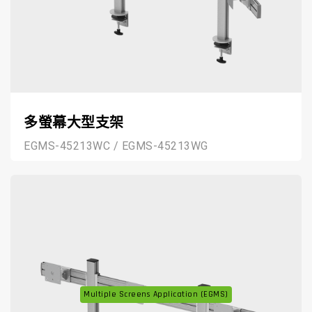
多螢幕大型支架
EGMS-45213WC / EGMS-45213WG
Multiple Screens Application (EGMS)