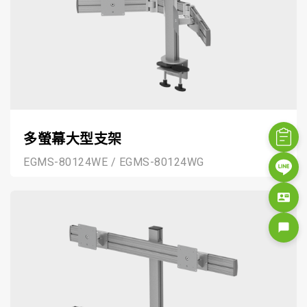
多螢幕大型支架
EGMS-80124WE / EGMS-80124WG
contact_mail
chat_bubble