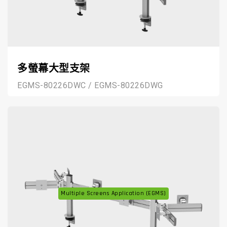
多螢幕大型支架
EGMS-80226DWC / EGMS-80226DWG
Multiple Screens Application (EGMS)