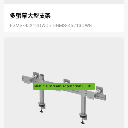
多螢幕大型支架
EGMS-45213DWC / EGMS-45213DWG
Multiple Screens Application (EGMS)