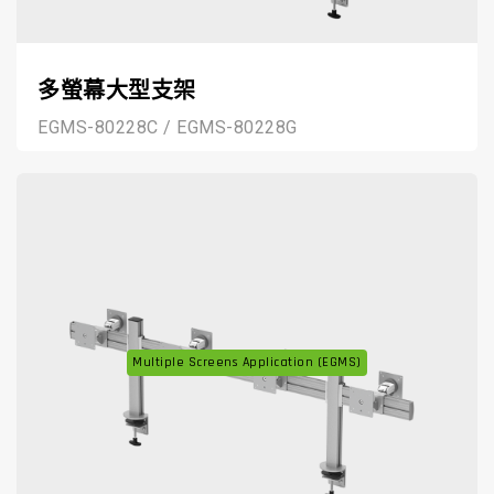
多螢幕大型支架
EGMS-80228C / EGMS-80228G
Multiple Screens Application (EGMS)