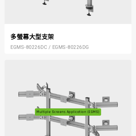
多螢幕大型支架
EGMS-80226DC / EGMS-80226DG
Multiple Screens Application (EGMS)