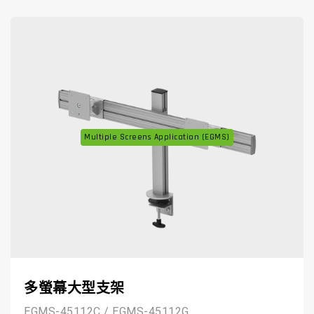
Multiple Screens Application (EGMS)
多螢幕大型支架
EGMS-45112C / EGMS-45112G