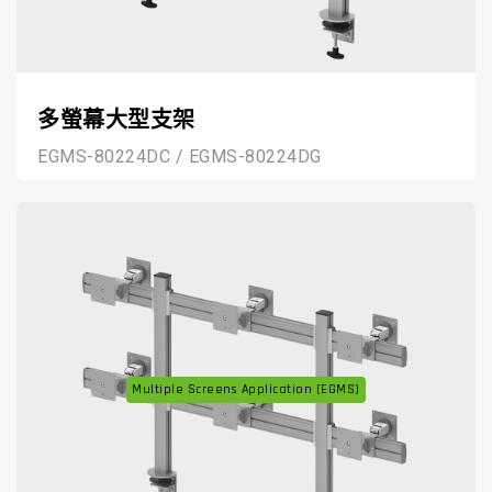
多螢幕大型支架
EGMS-80224DC / EGMS-80224DG
Multiple Screens Application (EGMS)