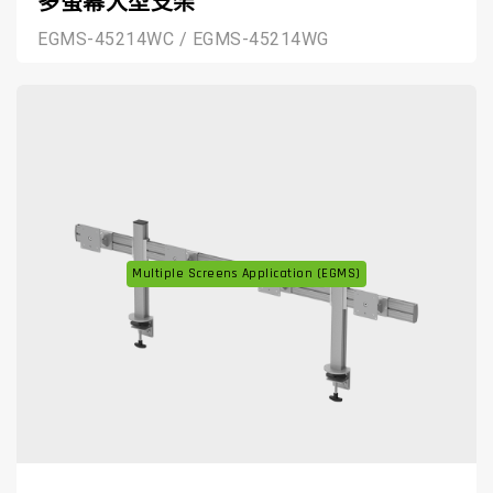
多螢幕大型支架
EGMS-45214WC / EGMS-45214WG
Multiple Screens Application (EGMS)