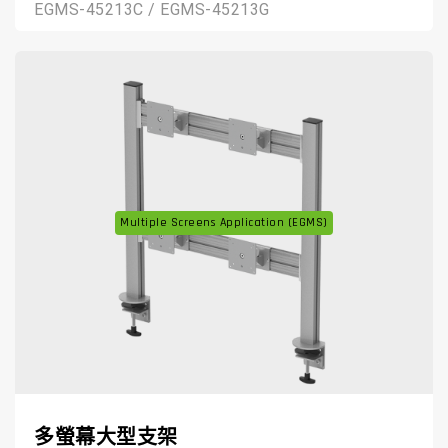
EGMS-45213C / EGMS-45213G
Multiple Screens Application (EGMS)
多螢幕大型支架