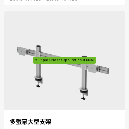
Multiple Screens Application (EGMS)
多螢幕大型支架