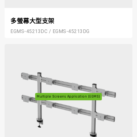
多螢幕大型支架
EGMS-45213DC / EGMS-45213DG
Multiple Screens Application (EGMS)