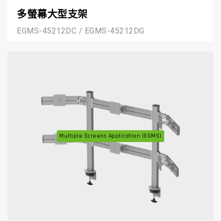
多螢幕大型支架
EGMS-45212DC / EGMS-45212DG
Multiple Screens Application (EGMS)