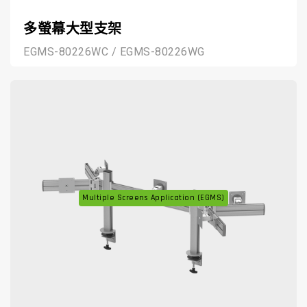
多螢幕大型支架
EGMS-80226WC / EGMS-80226WG
Multiple Screens Application (EGMS)