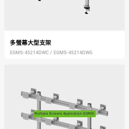
多螢幕大型支架
EGMS-45214DWC / EGMS-45214DWG
Multiple Screens Application (EGMS)