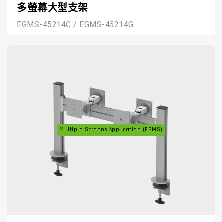
多螢幕大型支架
EGMS-45214C / EGMS-45214G
Multiple Screens Application (EGMS)