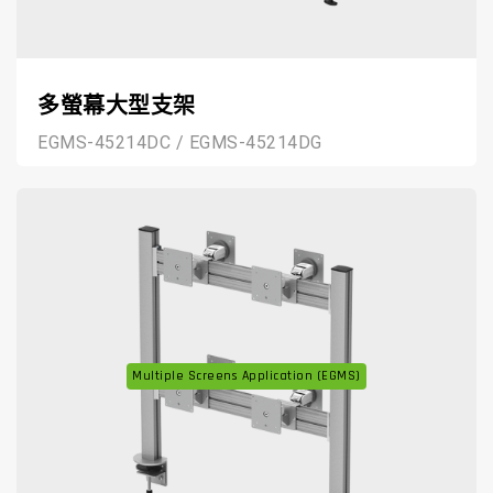
多螢幕大型支架
EGMS-45214DC / EGMS-45214DG
Multiple Screens Application (EGMS)